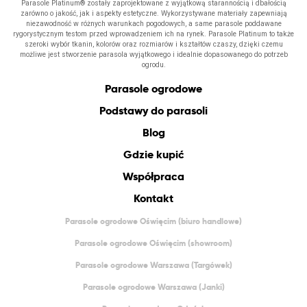
Parasole Platinum® zostały zaprojektowane z wyjątkową starannością i dbałością
zarówno o jakość, jak i aspekty estetyczne. Wykorzystywane materiały zapewniają
niezawodność w różnych warunkach pogodowych, a same parasole poddawane
rygorystycznym testom przed wprowadzeniem ich na rynek. Parasole Platinum to także
szeroki wybór tkanin, kolorów oraz rozmiarów i kształtów czaszy, dzięki czemu
możliwe jest stworzenie parasola wyjątkowego i idealnie dopasowanego do potrzeb
ogrodu.
Parasole ogrodowe
Podstawy do parasoli
Blog
Gdzie kupić
Współpraca
Kontakt
Parasole ogrodowe Oświęcim (biuro handlowe)
Parasole ogrodowe Oświęcim (showroom)
Parasole ogrodowe Warszawa (Targówek)
Parasole ogrodowe Warszawa (Janki)