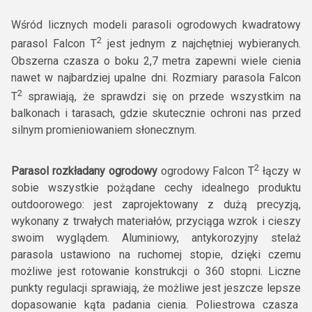
Wśród licznych modeli parasoli ogrodowych kwadratowy
2
parasol Falcon T
jest jednym z najchętniej wybieranych.
Obszerna czasza o boku 2,7 metra zapewni wiele cienia
nawet w najbardziej upalne dni. Rozmiary parasola Falcon
2
T
sprawiają, że sprawdzi się on przede wszystkim na
balkonach i tarasach, gdzie skutecznie ochroni nas przed
silnym promieniowaniem słonecznym.
2
Parasol rozkładany ogrodowy
ogrodowy Falcon T
łączy w
sobie wszystkie pożądane cechy idealnego produktu
outdoorowego: jest zaprojektowany z dużą precyzją,
wykonany z trwałych materiałów, przyciąga wzrok i cieszy
swoim wyglądem. Aluminiowy, antykorozyjny stelaż
parasola ustawiono na ruchomej stopie, dzięki czemu
możliwe jest rotowanie konstrukcji o 360 stopni. Liczne
punkty regulacji sprawiają, że możliwe jest jeszcze lepsze
dopasowanie kąta padania cienia. Poliestrowa czasza