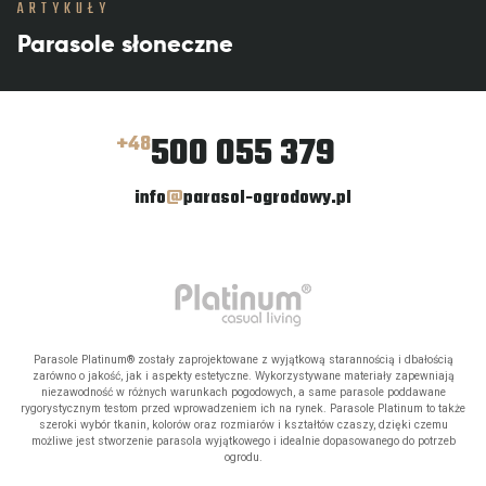
ARTYKUŁY
Parasole słoneczne
500 055 379
+48
info
@
parasol-ogrodowy.pl
Parasole Platinum® zostały zaprojektowane z wyjątkową starannością i dbałością
zarówno o jakość, jak i aspekty estetyczne. Wykorzystywane materiały zapewniają
niezawodność w różnych warunkach pogodowych, a same parasole poddawane
rygorystycznym testom przed wprowadzeniem ich na rynek. Parasole Platinum to także
szeroki wybór tkanin, kolorów oraz rozmiarów i kształtów czaszy, dzięki czemu
możliwe jest stworzenie parasola wyjątkowego i idealnie dopasowanego do potrzeb
ogrodu.