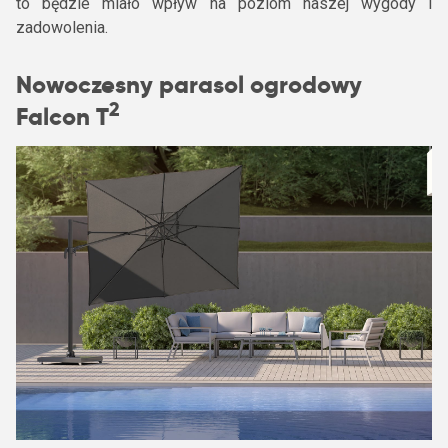
to będzie miało wpływ na poziom naszej wygody i
zadowolenia.
Nowoczesny parasol ogrodowy
2
Falcon T