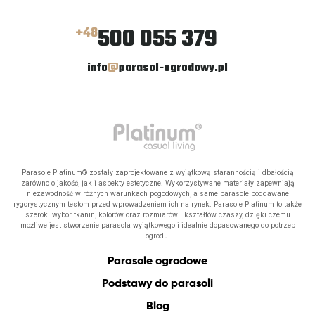
500 055 379
+48
info
@
parasol-ogrodowy.pl
Parasole Platinum® zostały zaprojektowane z wyjątkową starannością i dbałością
zarówno o jakość, jak i aspekty estetyczne. Wykorzystywane materiały zapewniają
niezawodność w różnych warunkach pogodowych, a same parasole poddawane
rygorystycznym testom przed wprowadzeniem ich na rynek. Parasole Platinum to także
szeroki wybór tkanin, kolorów oraz rozmiarów i kształtów czaszy, dzięki czemu
możliwe jest stworzenie parasola wyjątkowego i idealnie dopasowanego do potrzeb
ogrodu.
Parasole ogrodowe
Podstawy do parasoli
Blog