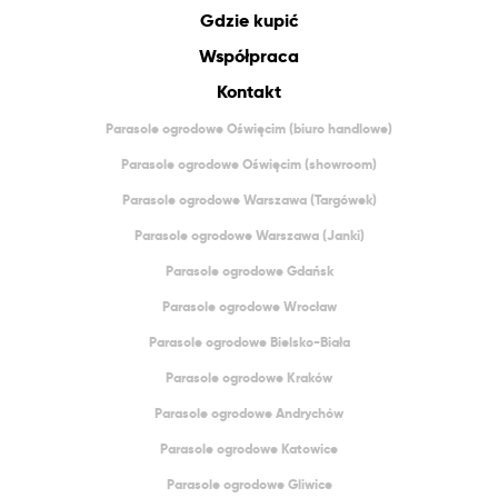
Gdzie kupić
Współpraca
Kontakt
Parasole ogrodowe Oświęcim (biuro handlowe)
Parasole ogrodowe Oświęcim (showroom)
Parasole ogrodowe Warszawa (Targówek)
Parasole ogrodowe Warszawa (Janki)
Parasole ogrodowe Gdańsk
Parasole ogrodowe Wrocław
Parasole ogrodowe Bielsko-Biała
Parasole ogrodowe Kraków
Parasole ogrodowe Andrychów
Parasole ogrodowe Katowice
Parasole ogrodowe Gliwice