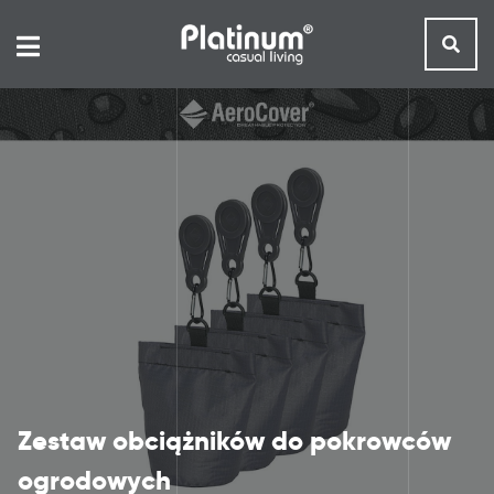
Zestaw obciążników do pokrowców
ogrodowych