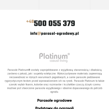
500 055 379
+48
info
@
parasol-ogrodowy.pl
Parasole Platinum® zostały zaprojektowane z wyjątkową starannością i dbałością
zarówno o jakość, jak i aspekty estetyczne. Wykorzystywane materiały zapewniają
niezawodność w różnych warunkach pogodowych, a same parasole poddawane
rygorystycznym testom przed wprowadzeniem ich na rynek. Parasole Platinum to także
szeroki wybór tkanin, kolorów oraz rozmiarów i kształtów czaszy, dzięki czemu
możliwe jest stworzenie parasola wyjątkowego i idealnie dopasowanego do potrzeb
ogrodu.
Parasole ogrodowe
Podstawy do parasoli