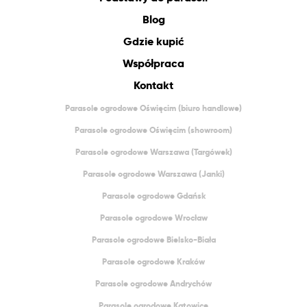
Blog
Gdzie kupić
Współpraca
Kontakt
Parasole ogrodowe Oświęcim (biuro handlowe)
Parasole ogrodowe Oświęcim (showroom)
Parasole ogrodowe Warszawa (Targówek)
Parasole ogrodowe Warszawa (Janki)
Parasole ogrodowe Gdańsk
Parasole ogrodowe Wrocław
Parasole ogrodowe Bielsko-Biała
Parasole ogrodowe Kraków
Parasole ogrodowe Andrychów
Parasole ogrodowe Katowice